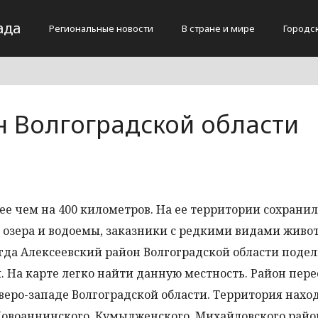
ада
Региональные новости
В стране и мире
Городс
н Волгоградской области
ее чем на 400 километров. На ее территории сохрани
озера и водоемы, заказники с редкими видами живо
огда Алексеевский район Волгоградской области подел
 На карте легко найти данную местность. Район пер
веро-западе Волгоградской области. Территория нахо
Новоаннинского, Кумылженского, Михайловского райо