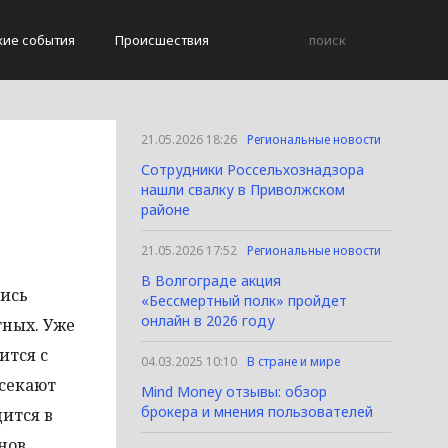
кие события
Происшествия
21.05.2026 18:26
Региональные новости
Сотрудники Россельхознадзора
нашли свалку в Приволжском
районе
21.05.2026 17:52
Региональные новости
В Волгограде акция
лись
«Бессмертный полк» пройдет
онлайн в 2026 году
тных. Уже
ится с
04.03.2025 10:10
В стране и мире
есекают
Mind Money отзывы: обзор
брокера и мнения пользователей
дится в
нов.