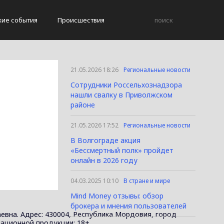
кие события
Происшествия
21.05.2026 18:26
Региональные новости
Сотрудники Россельхознадзора
нашли свалку в Приволжском
районе
21.05.2026 17:52
Региональные новости
В Волгограде акция
«Бессмертный полк» пройдет
онлайн в 2026 году
04.03.2025 10:10
В стране и мире
Mind Money отзывы: обзор
брокера и мнения пользователей
евна. Адрес: 430004, Республика Мордовия, город
ормационной продукции: 18+