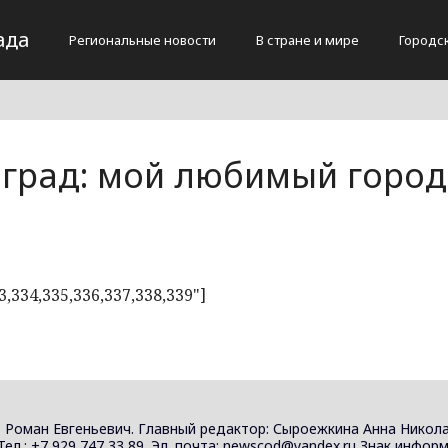
ада
Региональные новости
В стране и мире
Городс
оград: мой любимый город
3,334,335,336,337,338,339"]
 Роман Евгеньевич. Главный редактор: Сыроежкина Анна Никола
 Тел.: +7 929 747 33 89. Эл. почта: newscod@yandex.ru Знак инф