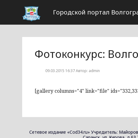
Городской портал Волгогр
Фотоконкурс: Волг
09.03.2015 16:37 Автор: admin
[gallery columns="4" link="file" ids="332,33
Сетевое издание «Cod34.ru» Учредитель: Майоров
Саранск, ул. Кирова, д.63