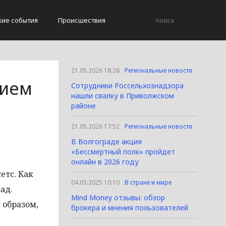
кие события
Происшествия
21.05.2026 18:26
Региональные новости
нием
Сотрудники Россельхознадзора
нашли свалку в Приволжском
районе
21.05.2026 17:52
Региональные новости
В Волгограде акция
«Бессмертный полк» пройдет
онлайн в 2026 году
етс. Как
04.03.2025 10:10
В стране и мире
ад.
Mind Money отзывы: обзор
 образом,
брокера и мнения пользователей