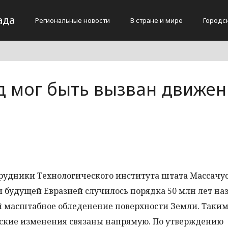
ада
Региональные новости
В стране и мире
Городс
 мог быть вызван движе
удники Технологического института штата Массачус
 будущей Евразией случилось порядка 50 млн лет наз
ой масштабное обледенение поверхности Земли. Таким
еские изменения связаны напрямую. По утверждению