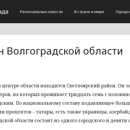
ада
Региональные новости
В стране и мире
Городс
н Волгоградской области
в центре области находится Светлоярский район. Он 
ров, на которых проживает тридцать семь с половин
одским. По национальному составу подавляющее боль
семи процентов – татары, есть также украинцы, азерба
ской области состоит из одного городского и девяти 