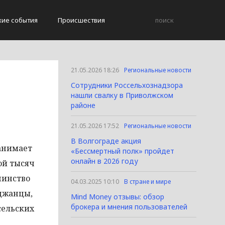
кие события
Происшествия
21.05.2026 18:26
Региональные новости
Сотрудники Россельхознадзора
нашли свалку в Приволжском
районе
21.05.2026 17:52
Региональные новости
В Волгограде акция
занимает
«Бессмертный полк» пройдет
онлайн в 2026 году
ой тысяч
шинство
04.03.2025 10:10
В стране и мире
йджанцы,
Mind Money отзывы: обзор
брокера и мнения пользователей
сельских