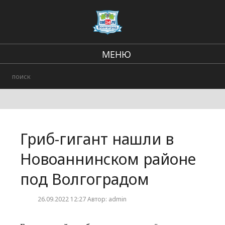
МЕНЮ
Региональные новости
В стране и мире
Городские события
Гриб-гигант нашли в
Происшествия
Новоаннинском районе
под Волгоградом
26.09.2022 12:27 Автор: admin